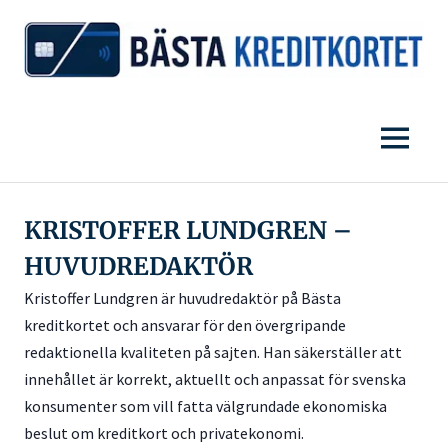
Jämför
BÄSTA
alla
svenska
KREDITKORTET
MENY
kreditkort
och
välj
Hoppa
det
till
KRISTOFFER LUNDGREN –
bästa
innehåll
kreditkortet
HUVUDREDAKTÖR
Kristoffer Lundgren är huvudredaktör på Bästa
kreditkortet och ansvarar för den övergripande
redaktionella kvaliteten på sajten. Han säkerställer att
innehållet är korrekt, aktuellt och anpassat för svenska
konsumenter som vill fatta välgrundade ekonomiska
beslut om kreditkort och privatekonomi.